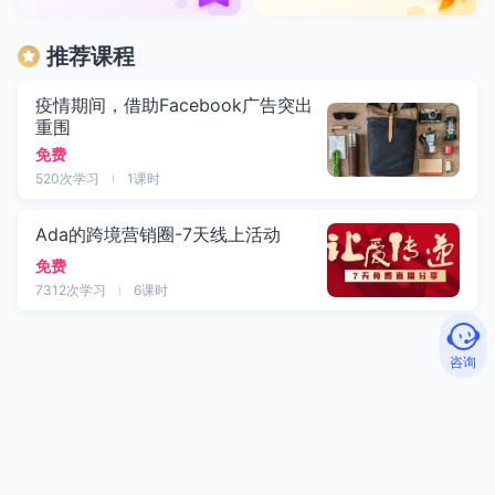
推荐课程
疫情期间，借助Facebook广告突出
重围
免费
520
次学习
1
课时
Ada的跨境营销圈-7天线上活动
免费
7312
次学习
6
课时
咨询